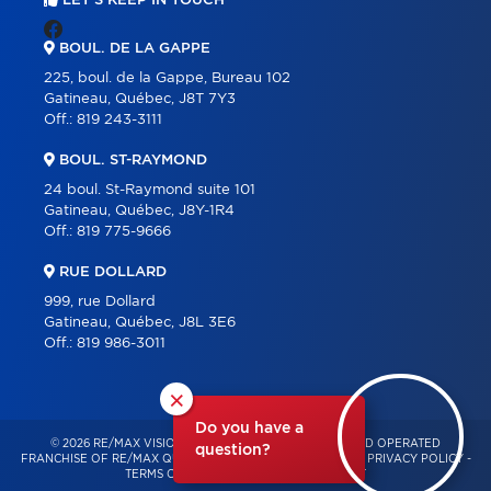
LET'S KEEP IN TOUCH
BOUL. DE LA GAPPE
225, boul. de la Gappe, Bureau 102
Gatineau, Québec, J8T 7Y3
Off.:
819 243-3111
BOUL. ST-RAYMOND
24 boul. St-Raymond suite 101
Gatineau, Québec, J8Y-1R4
Off.:
819 775-9666
RUE DOLLARD
999, rue Dollard
Gatineau, Québec, J8L 3E6
Off.:
819 986-3011
×
Do you have a
© 2026 RE/MAX VISION – INDEPENDENTLY OWNED AND OPERATED
question?
FRANCHISE OF RE/MAX QUÉBEC – ALL RIGHTS RESERVED -
PRIVACY POLICY
-
TERMS OF USE
-
CONSENT MANAGEMENT