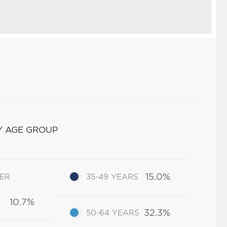
Y AGE GROUP
15.0%
DER
35-49 YEARS
10.7%
32.3%
50-64 YEARS