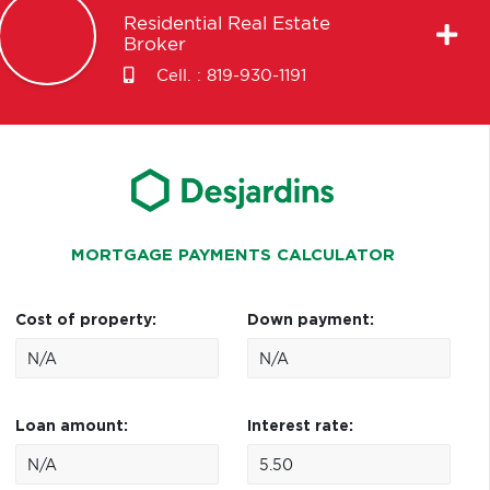
Residential Real Estate
Broker
Cell. :
819-930-1191
MORTGAGE PAYMENTS CALCULATOR
Cost of property:
Down payment:
Loan amount:
Interest rate: