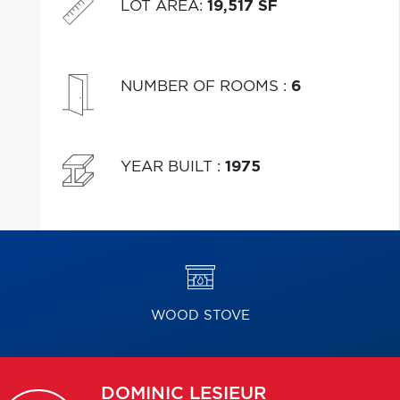
LOT AREA
:
19,517 SF
NUMBER OF ROOMS
:
6
YEAR BUILT
:
1975
WOOD STOVE
DOMINIC
LESIEUR