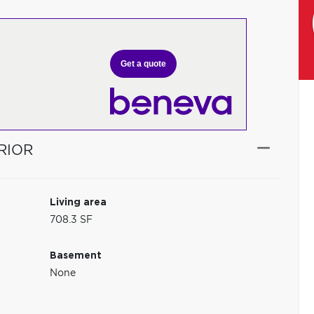
Get a quote
RIOR
Living area
708.3 SF
Basement
None