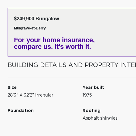
$249,900 Bungalow
Mulgrave-et-Derry
For your home insurance,
compare us. It's worth it.
BUILDING DETAILS AND PROPERTY INTE
Size
Year built
28'3" X 32'2" Irregular
1975
Foundation
Roofing
Asphalt shingles