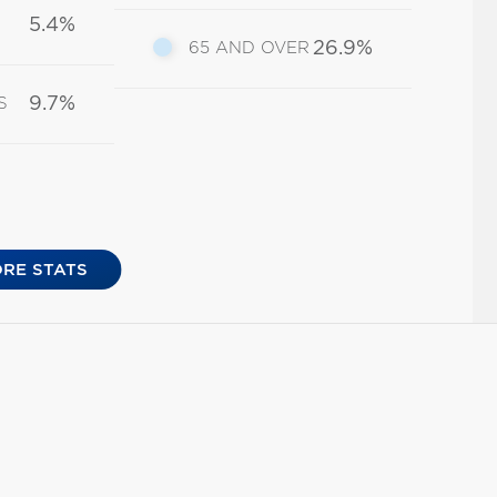
5.4%
26.9%
65 AND OVER
9.7%
S
RE STATS