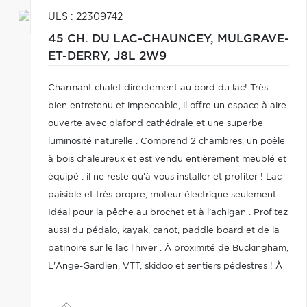
ULS : 22309742
45 CH. DU LAC-CHAUNCEY,
MULGRAVE-
ET-DERRY,
J8L 2W9
Charmant chalet directement au bord du lac! Très
bien entretenu et impeccable, il offre un espace à aire
ouverte avec plafond cathédrale et une superbe
luminosité naturelle . Comprend 2 chambres, un poêle
à bois chaleureux et est vendu entièrement meublé et
équipé : il ne reste qu'à vous installer et profiter ! Lac
paisible et très propre, moteur électrique seulement.
Idéal pour la pêche au brochet et à l'achigan . Profitez
aussi du pédalo, kayak, canot, paddle board et de la
patinoire sur le lac l'hiver . À proximité de Buckingham,
L'Ange-Gardien, VTT, skidoo et sentiers pédestres ! À
voir abosulment!