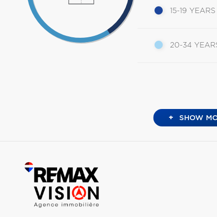
15-19 YEARS
20-34 YEAR
+
SHOW MO