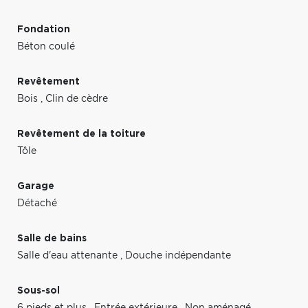
Fondation
Béton coulé
Revêtement
Bois
,
Clin de cèdre
Revêtement de la toiture
Tôle
Garage
Détaché
Salle de bains
Salle d'eau attenante
,
Douche indépendante
Sous-sol
6 pieds et plus
,
Entrée extérieure
,
Non aménagé