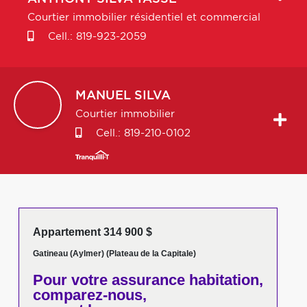
Courtier immobilier résidentiel et commercial
Cell.:
819-923-2059
MANUEL
SILVA
Courtier immobilier
Cell.:
819-210-0102
Appartement 314 900 $
Gatineau (Aylmer) (Plateau de la Capitale)
Pour votre
assurance habitation,
comparez-nous,