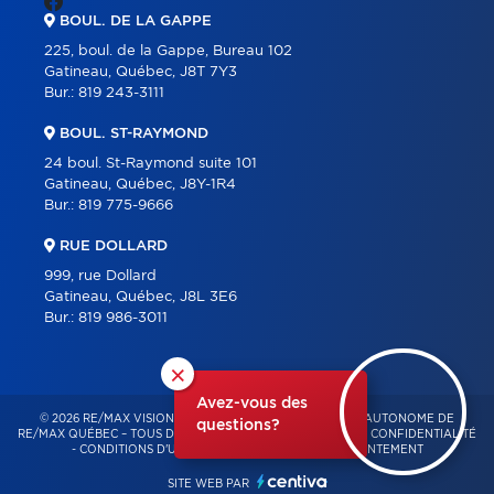
BOUL. DE LA GAPPE
225, boul. de la Gappe, Bureau 102
Gatineau, Québec, J8T 7Y3
Bur.:
819 243-3111
BOUL. ST-RAYMOND
24 boul. St-Raymond suite 101
Gatineau, Québec, J8Y-1R4
Bur.:
819 775-9666
RUE DOLLARD
999, rue Dollard
Gatineau, Québec, J8L 3E6
Bur.:
819 986-3011
×
Avez-vous des
© 2026 RE/MAX VISION – FRANCHISÉ INDÉPENDANT ET AUTONOME DE
questions?
RE/MAX QUÉBEC – TOUS DROITS RÉSERVÉS -
POLITIQUE DE CONFIDENTIALITÉ
-
CONDITIONS D'UTILISATION
-
GESTION DU CONSENTEMENT
SITE WEB PAR