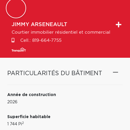
JIMMY
ARSENEAULT
Courtier immobilier résidentiel et commercial
Cell.:
819-664-7755
PARTICULARITÉS DU BÂTIMENT
Année de construction
2026
Superficie habitable
2
1 744 Pi