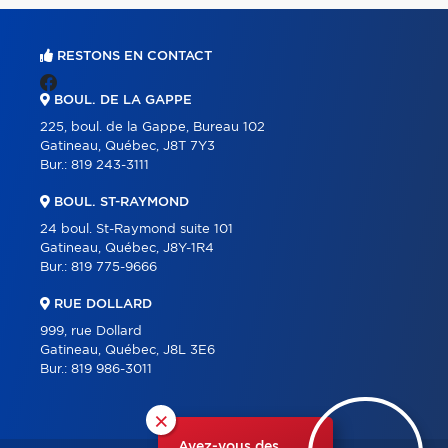
RESTONS EN CONTACT
BOUL. DE LA GAPPE
225, boul. de la Gappe, Bureau 102
Gatineau, Québec, J8T 7Y3
Bur.:
819 243-3111
BOUL. ST-RAYMOND
24 boul. St-Raymond suite 101
Gatineau, Québec, J8Y-1R4
Bur.:
819 775-9666
RUE DOLLARD
999, rue Dollard
Gatineau, Québec, J8L 3E6
Bur.:
819 986-3011
×
Avez-vous des