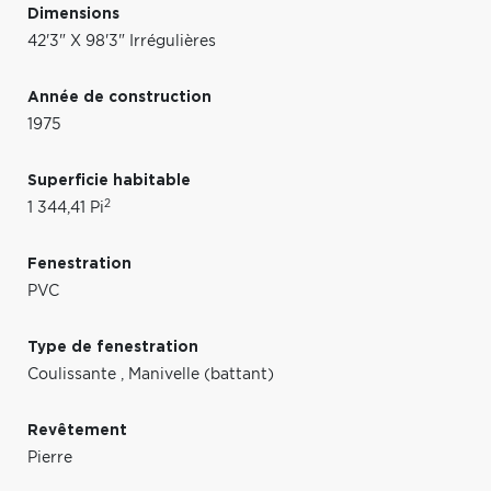
Dimensions
42'3" X 98'3" Irrégulières
Année de construction
1975
Superficie habitable
2
1 344,41 Pi
Fenestration
PVC
Type de fenestration
Coulissante
,
Manivelle (battant)
Revêtement
Pierre