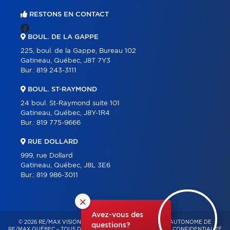
RESTONS EN CONTACT
BOUL. DE LA GAPPE
225, boul. de la Gappe, Bureau 102
Gatineau, Québec, J8T 7Y3
Bur.:
819 243-3111
BOUL. ST-RAYMOND
24 boul. St-Raymond suite 101
Gatineau, Québec, J8Y-1R4
Bur.:
819 775-9666
RUE DOLLARD
999, rue Dollard
Gatineau, Québec, J8L 3E6
Bur.:
819 986-3011
×
Avez-vous des
© 2026 RE/MAX VISION – FRANCHISÉ INDÉPENDANT ET AUTONOME DE
questions?
RE/MAX QUÉBEC – TOUS DROITS RÉSERVÉS -
POLITIQUE DE CONFIDENTIALITÉ