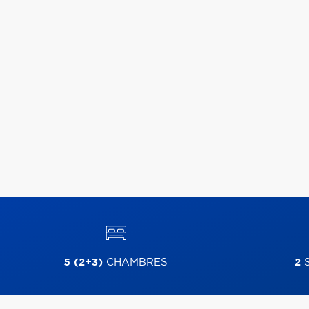
5 (2+3)
CHAMBRES
2
S