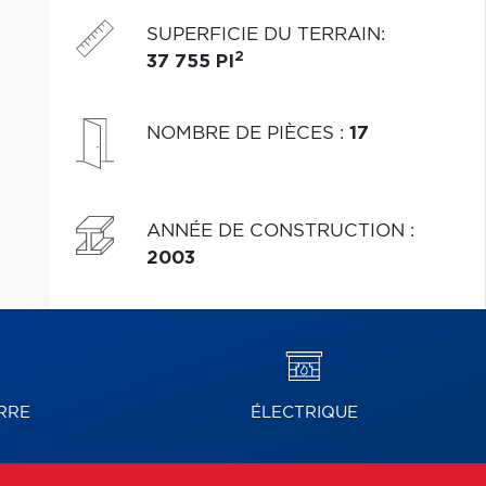
gazebo, pergola, immense terrasse, coup de coeur
SUPERFICIE DU TERRAIN
:
+++
2
37 755 PI
NOMBRE DE PIÈCES
:
17
ANNÉE DE CONSTRUCTION
:
2003
RRE
ÉLECTRIQUE