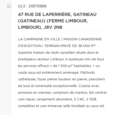
ULS : 24970886
47 RUE DE LAPERRIÈRE,
GATINEAU
(GATINEAU) (FERME LIMBOUR,
LIMBOUR),
J8V 2N8
LA CAMPAGNE EN VILLE | MAISON CANADIENNE
D'EXCEPTION | TERRAIN PRIVÉ DE 38 000 PI²
Superbe maison de style canadien située dans le
prestigieux secteur Limbour, à quelques min de tous
les services offrant + de 1 500 pi² habitables, + un
vaste sous-sol entièrement aménagé. Plafonds
cathédrale, foyer pleine hauteur en pierre, planchers
de bois et luminosité exceptionnelle. Cuisine avec
armoires en merisier, comptoirs de marbre, îlot central,
coin repas, rangement abondant, 5 CAC, 2 SDB
complètes et une immense salle familiale au sous-sol.
Terrain privé de près de 38 000 pi², piscine, solarium,