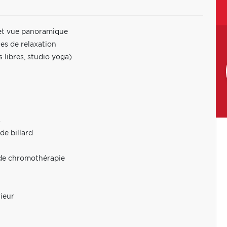
e et vue panoramique
es de relaxation
libres, studio yoga)
s
de billard
de chromothérapie
ieur