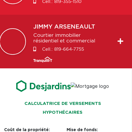
Cell.:
819-355-1510
JIMMY
ARSENEAULT
Courtier immobilier
résidentiel et commercial
Cell.:
819-664-7755
CALCULATRICE DE VERSEMENTS
HYPOTHÉCAIRES
Coût de la propriété:
Mise de fonds: