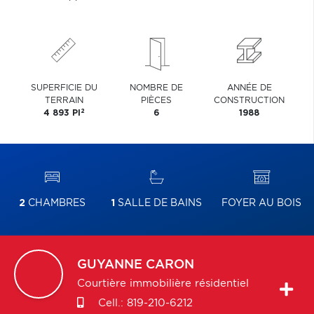
SUPERFICIE DU
NOMBRE DE
ANNÉE DE
TERRAIN
PIÈCES
CONSTRUCTION
2
4 893 PI
6
1988
2
CHAMBRES
1
SALLE DE BAINS
FOYER AU BOIS
GUYANNE
CARON
Courtière immobilière résidentiel
Cell.:
819-210-6212