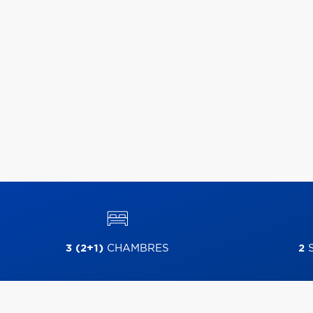
3 (2+1)
CHAMBRES
2
S