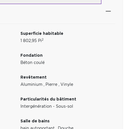
Superficie habitable
2
1 802,95 Pi
Fondation
Béton coulé
Revêtement
Aluminium
,
Pierre
,
Vinyle
Particularités du bâtiment
Intergénération - Sous-sol
Salle de bains
z
,
bain autoportant
,
Douche