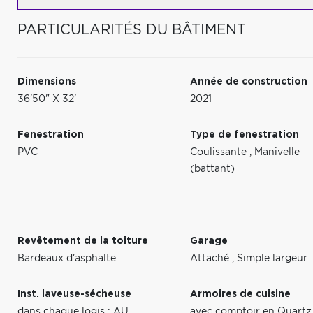
PARTICULARITÉS DU BÂTIMENT
Dimensions
Année de construction
36'50" X 32'
2021
Fenestration
Type de fenestration
PVC
Coulissante
,
Manivelle
(battant)
Revêtement de la toiture
Garage
Bardeaux d'asphalte
Attaché
,
Simple largeur
Inst. laveuse-sécheuse
Armoires de cuisine
dans chaque logis : AU
avec comptoir en Quart