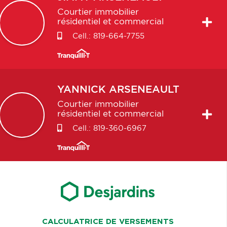
Courtier immobilier
résidentiel et commercial
Cell.:
819-664-7755
YANNICK
ARSENEAULT
Courtier immobilier
résidentiel et commercial
Cell.:
819-360-6967
CALCULATRICE DE VERSEMENTS