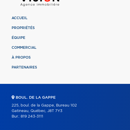
ACCUEIL
PROPRIÉTÉS
ÉQUIPE
COMMERCIAL
À PROPOS
PARTENAIRES
BOUL. DE LA GAPPE
225, boul. de la Gappe, Bureau 102
Gatineau, Québec, J8T 7Y3
Bur.:
819 243-3111