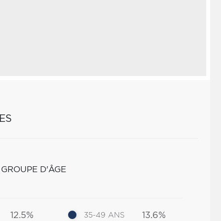
ES
 GROUPE D'ÂGE
12.5%
13.6%
35-49 ANS