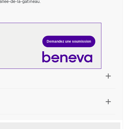
llee-de-la-gatineau.
Demandez une soumission