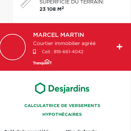
SUPERFICIE DU TERRAIN
:
2
23 108 M
MARCEL
MARTIN
Courtier immobilier agréé
Cell.:
819-661-4042
CALCULATRICE DE VERSEMENTS
HYPOTHÉCAIRES