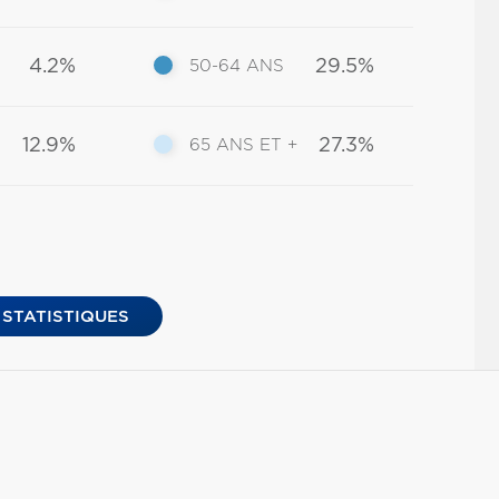
4.2%
29.5%
50-64 ANS
12.9%
27.3%
65 ANS ET +
 STATISTIQUES