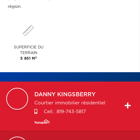
région.
SUPERFICIE DU
TERRAIN
2
5 851 M
DANNY
KINGSBERRY
Courtier immobilier résidentiel
Cell.:
819-743-5817