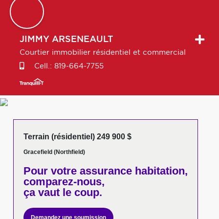
JIMMY
ARSENEAULT
Courtier immobilier résidentiel et commercial
Cell.:
819-664-7755
Terrain (résidentiel) 249 900 $
Gracefield (Northfield)
Pour votre
assurance habitation,
comparez-nous,
ça vaut le coup.
Demandez une soumission