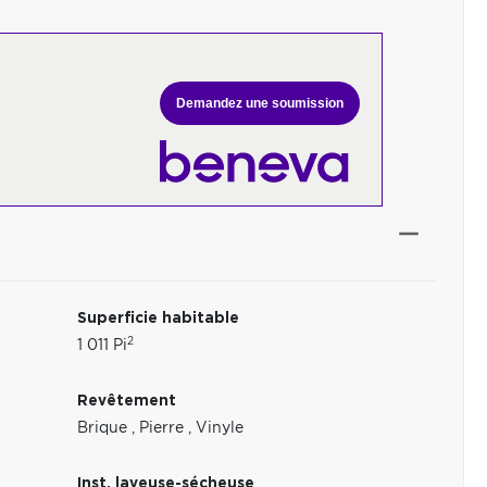
Demandez une soumission
Superficie habitable
2
1 011 Pi
Revêtement
Brique
,
Pierre
,
Vinyle
Inst. laveuse-sécheuse