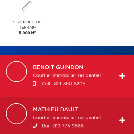
SUPERFICIE DU
TERRAIN
2
5 909 M
BENOIT
GUINDON
Courtier immobilier résidentiel
Cell.:
819-360-8205
MATHIEU
DAULT
Courtier immobilier résidentiel
Bur.:
819-775-9666