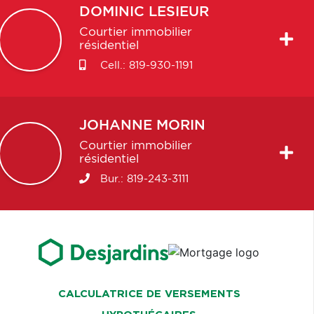
DOMINIC
LESIEUR
Courtier immobilier
résidentiel
Cell.:
819-930-1191
JOHANNE
MORIN
Courtier immobilier
résidentiel
Bur.:
819-243-3111
CALCULATRICE DE VERSEMENTS