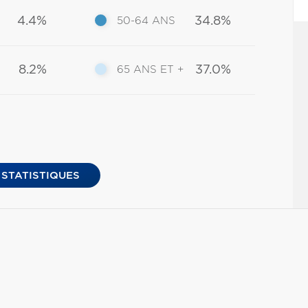
4.4%
34.8%
50-64 ANS
8.2%
37.0%
65 ANS ET +
 STATISTIQUES