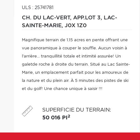
ULS : 25741781
CH. DU LAC-VERT, APP.LOT 3,
LAC-
SAINTE-MARIE,
J0X 1Z0
Magnifique terrain de 1.15 acres en pente offrant une
vue panoramique à couper le souffle. Aucun voisin à
l'arrière... tranquillité totale et intimité assurée! Un
galetde roche à droite du terrain. Situé au Lac Sainte-
Marie, un emplacement parfait pour les amoureux de
la nature et du plein air. À 5 minutes des pistes de ski
et du golf! Une chance unique à saisir !!!
SUPERFICIE DU TERRAIN
:
2
50 016 PI