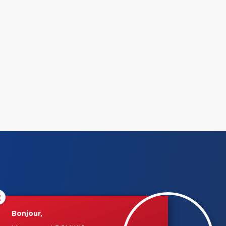
×
Bonjour,