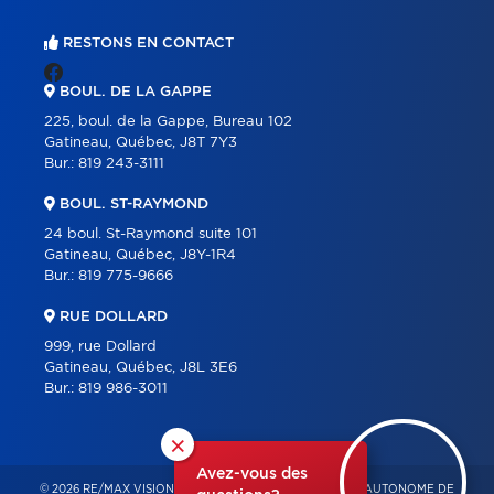
RESTONS EN CONTACT
BOUL. DE LA GAPPE
225, boul. de la Gappe, Bureau 102
Gatineau, Québec, J8T 7Y3
Bur.:
819 243-3111
BOUL. ST-RAYMOND
24 boul. St-Raymond suite 101
Gatineau, Québec, J8Y-1R4
Bur.:
819 775-9666
RUE DOLLARD
999, rue Dollard
Gatineau, Québec, J8L 3E6
Bur.:
819 986-3011
×
Avez-vous des
© 2026 RE/MAX VISION – FRANCHISÉ INDÉPENDANT ET AUTONOME DE