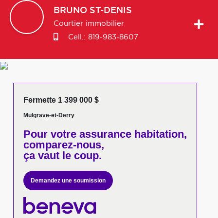
BRUNO
ST-DENIS
Courtier immobilier
Cell.:
819-983-8607
Fermette 1 399 000 $
Mulgrave-et-Derry
Pour votre
assurance habitation,
comparez-nous,
ça vaut le coup.
Demandez une soumission