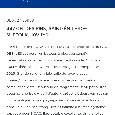
ULS : 27185958
447 CH. DES PINS,
SAINT-ÉMILE-DE-
SUFFOLK,
J0V 1Y0
PROPRIÉTÉ IMPECCABLE DE 1.12 ACRES avec accès au LAC
DES ILES (déposer un bateau, à pieds ou canot).
Fenestration récente, luminosité exceptionnelle. Cuisine et
SAM cathédrale. 2 CAC et SDB à l'étage. Thermopompe
2025. Grande salle familiale, salle de lavage avec
bureau/ch.au s-sol. Salle en céramique pour le poêle à
combustion lente. Beaucoup de rangement. Beau patio. Très
beau garage isolé + abri d'auto, gazébo, plusieurs remises sur
un magnifique terrain paysagé sans voisin arrière donnant
dans un cul-de-sac; tranquillité et intimité assurées. Système
septique pour 3 CAC. Eau potable excellente. Un vrai bijou!