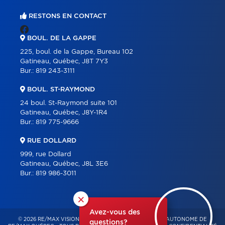
RESTONS EN CONTACT
BOUL. DE LA GAPPE
225, boul. de la Gappe, Bureau 102
Gatineau, Québec, J8T 7Y3
Bur.:
819 243-3111
BOUL. ST-RAYMOND
24 boul. St-Raymond suite 101
Gatineau, Québec, J8Y-1R4
Bur.:
819 775-9666
RUE DOLLARD
999, rue Dollard
Gatineau, Québec, J8L 3E6
Bur.:
819 986-3011
×
Avez-vous des
© 2026 RE/MAX VISION – FRANCHISÉ INDÉPENDANT ET AUTONOME DE
questions?