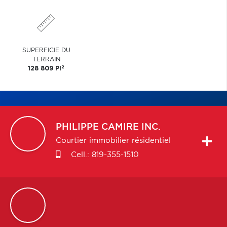
SUPERFICIE DU
TERRAIN
2
128 809 PI
PHILIPPE
CAMIRE INC.
Courtier immobilier résidentiel
Cell.:
819-355-1510