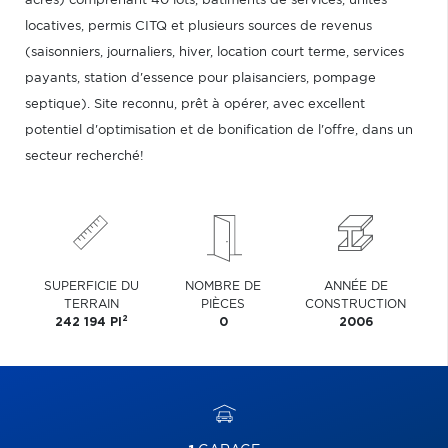
acres) comprenant 40 lots, bâtiments de services, unités
locatives, permis CITQ et plusieurs sources de revenus
(saisonniers, journaliers, hiver, location court terme, services
payants, station d'essence pour plaisanciers, pompage
septique). Site reconnu, prêt à opérer, avec excellent
potentiel d'optimisation et de bonification de l'offre, dans un
secteur recherché!
SUPERFICIE DU
NOMBRE DE
ANNÉE DE
TERRAIN
PIÈCES
CONSTRUCTION
2
242 194 PI
0
2006