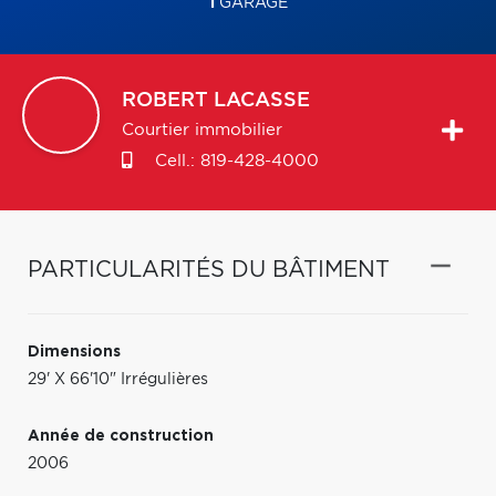
1
GARAGE
ROBERT
LACASSE
Courtier immobilier
Cell.:
819-428-4000
PARTICULARITÉS DU BÂTIMENT
Dimensions
29' X 66'10" Irrégulières
Année de construction
2006