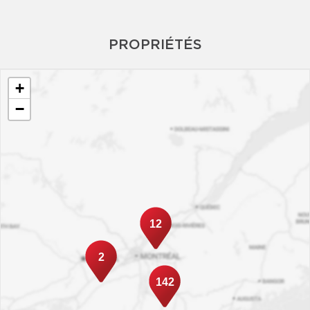
PROPRIÉTÉS
+
−
12
2
142