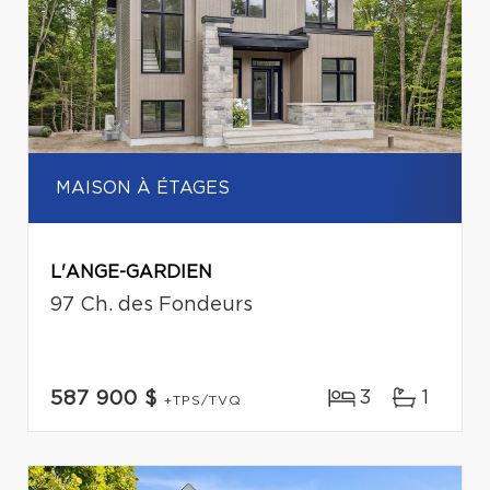
MAISON À ÉTAGES
L'ANGE-GARDIEN
97 Ch. des Fondeurs
3
1
587 900 $
+TPS/TVQ