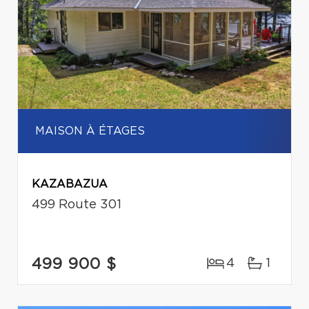
MAISON À ÉTAGES
KAZABAZUA
499 Route 301
499 900 $
4
1