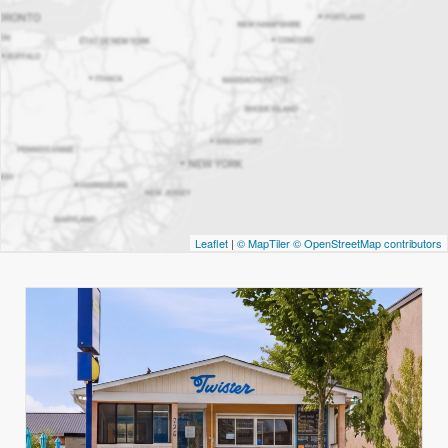
Leaflet
|
© MapTiler
© OpenStreetMap contributors