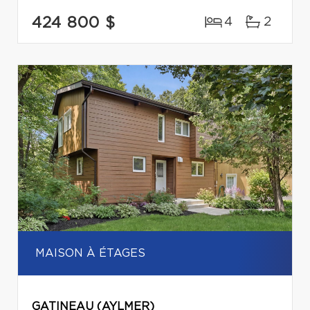
424 800 $
4
2
MAISON À ÉTAGES
GATINEAU (AYLMER)